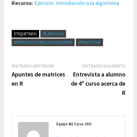
Recurso:
Ejercicio: Introducción a la algoritmia
ETIQUETADO
#EJERCICIO
#INTRODUCCIONALAALGORITMIA
#PRACTICAR
Navegación
Entrada
Entr
ENTRADA ANTERIOR
ENTRADA SIGUIENTE
de
anterior:
sigui
Apuntes de matrices
Entrevista a alumno
entradas
en R
de 4º curso acerca de
R
Equipo M2 Curso 2021