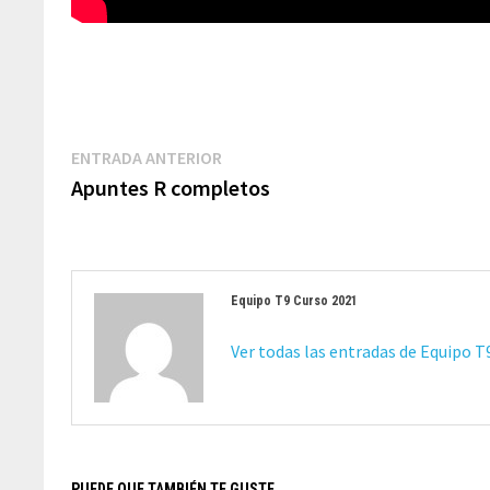
Navegación
Entrada
ENTRADA ANTERIOR
de
anterior:
Apuntes R completos
entradas
Equipo T9 Curso 2021
Ver todas las entradas de Equipo 
PUEDE QUE TAMBIÉN TE GUSTE