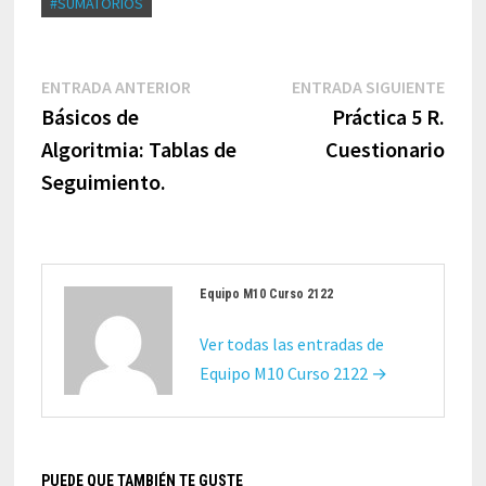
#SUMATORIOS
Navegación
Entrada
Entr
ENTRADA ANTERIOR
ENTRADA SIGUIENTE
de
anterior:
sigui
Básicos de
Práctica 5 R.
entradas
Algoritmia: Tablas de
Cuestionario
Seguimiento.
Equipo M10 Curso 2122
Ver todas las entradas de
Equipo M10 Curso 2122 →
PUEDE QUE TAMBIÉN TE GUSTE