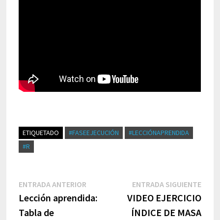
ETIQUETADO
#FASEEJECUCIÓN
#LECCIÓNAPRENDIDA
#R
Navegación
Entrada
Entr
ENTRADA ANTERIOR
ENTRADA SIGUIENTE
de
anterior:
sigui
Lección aprendida:
VIDEO EJERCICIO
entradas
Tabla de
ÍNDICE DE MASA