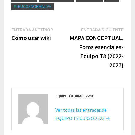
#TRUCOSNORMATIVA
Navegación
Entrada
Entr
ENTRADA ANTERIOR
ENTRADA SIGUIENTE
de
anterior:
sigui
Cómo usar wiki
MAPA CONCEPTUAL.
entradas
Foros esenciales-
Equipo T8 (2022-
2023)
EQUIPO T8 CURSO 2223
Ver todas las entradas de
EQUIPO T8 CURSO 2223 →