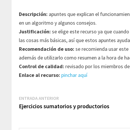
Descripción:
apuntes que explican el funcionamien
en un algoritmo y algunos consejos.
Justificación:
se elige este recurso ya que cuand
las cosas más básicas, así que estos apuntes ayuda
Recomendación de uso:
se recomienda usar este r
además de utilizarlo como resumen a la hora de hac
Control de calidad:
revisado por los miembros de
Enlace al recurso:
pinchar aquí
Navegación
Entrada
ENTRADA ANTERIOR
de
anterior:
Ejercicios sumatorios y productorios
entradas