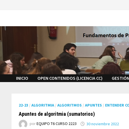
Saltar
al
contenido
INICIO
OPEN CONTENIDOS (LICENCIA CC)
GESTIÓN
22-23
/
ALGORITMIA
/
ALGORITMOS
/
APUNTES
/
ENTENDER C
Apuntes de algoritmia (sumatorios)
por
EQUIPO T6 CURSO 2223
30 noviembre 2022