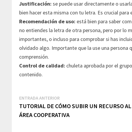
Justificación:
se puede usar directamente o usarla
bien hacer esta misma con tu letra. Es crucial para
Recomendación de uso:
está bien para saber com
no entiendes la letra de otra persona, pero por lo 
importantes, o incluso para comprobar si has inclu
olvidado algo. Importante que la use una persona qu
comprensión.
Control de calidad:
chuleta aprobada por el grupo
contenido.
Navegación
Entrada
ENTRADA ANTERIOR
de
anterior:
TUTORIAL DE CÓMO SUBIR UN RECURSO AL
entradas
ÁREA COOPERATIVA