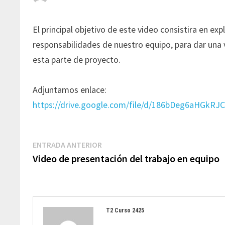
El principal objetivo de este video consistira en exp
responsabilidades de nuestro equipo, para dar una v
esta parte de proyecto.
Adjuntamos enlace:
https://drive.google.com/file/d/186bDeg6aHGk
Navegación
Entrada
ENTRADA ANTERIOR
de
anterior:
Video de presentación del trabajo en equipo
entradas
T2 Curso 2425