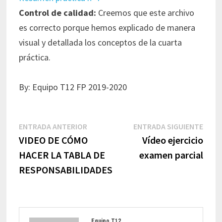
Control de calidad:
Creemos que este archivo
es correcto porque hemos explicado de manera
visual y detallada los conceptos de la cuarta
práctica.
By: Equipo T12 FP 2019-2020
Navegación
Entrada
Entr
ENTRADA ANTERIOR
ENTRADA SIGUIENTE
de
anterior:
sigui
VIDEO DE CÓMO
Vídeo ejercicio
entradas
HACER LA TABLA DE
examen parcial
RESPONSABILIDADES
Equipo T12