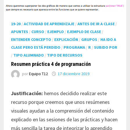
19-20
/
ACTIVIDAD DE APRENDIZAJE
/
ANTES DE IR A CLASE
/
APUNTES
/
CURSO
/
EJEMPLO
/
EJEMPLO DE CLASE
/
ENTENDER CONCEPTO
/
EXPLICACIÓN
/
GRUPOS
/
HA IDO A
CLASE PERO ESTÁ PERDIDO
/
PROGRAMA
/
R
/
SUBIDO POR
/
TIPO ALUMNADO
/
TIPO DE RECURSOS
Resumen práctica 4 de programación
por
Equipo T12
17 diciembre 2019
Justificación:
hemos decidido realizar este
recurso porque creemos que unos resúmenes
visuales ayudan a la comprensión del contenido
explicado en las sesiones de las prácticas y hacen
más sencilla la tarea de inteorizar lo aprendido