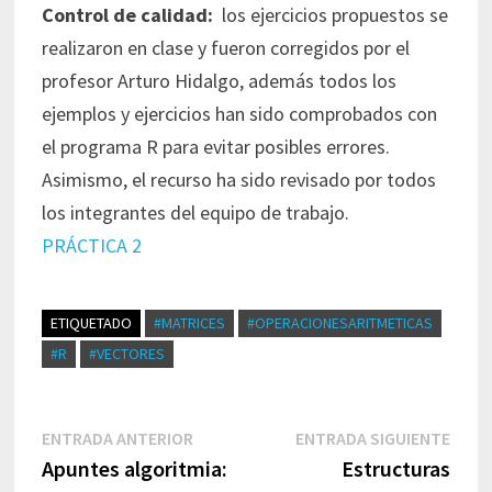
Control de calidad:
los ejercicios propuestos se
realizaron en clase y fueron corregidos por el
profesor Arturo Hidalgo, además todos los
ejemplos y ejercicios han sido comprobados con
el programa R para evitar posibles errores.
Asimismo, el recurso ha sido revisado por todos
los integrantes del equipo de trabajo.
PRÁCTICA 2
ETIQUETADO
#MATRICES
#OPERACIONESARITMETICAS
#R
#VECTORES
Navegación
Entrada
Entr
ENTRADA ANTERIOR
ENTRADA SIGUIENTE
de
anterior:
sigui
Apuntes algoritmia:
Estructuras
entradas