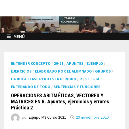
Saltar
al
contenido
MENÚ
ENTENDER CONCEPTO
/
20-21
/
APUNTES
/
EJEMPLO
/
EJERCICIOS
/
ELABORADO POR EL ALUMNADO
/
GRUPOS
/
HA IDO A CLASE PERO ESTÁ PERDIDO
/
R
/
SE ESTÁ
ENTERANDO DE TODO
/
SENTENCIAS Y FUNCIONES
OPERACIONES ARITMÉTICAS, VECTORES Y
MATRICES EN R. Apuntes, ejercicios y errores
Práctica 2
por
Equipo M8 Curso 2021
23 noviembre 2020