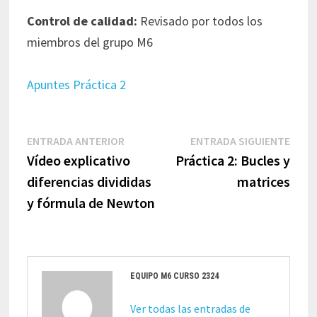
Control de calidad:
Revisado por todos los
miembros del grupo M6
Apuntes Práctica 2
Navegación
Entrada
Entr
ENTRADA ANTERIOR
ENTRADA SIGUIENTE
de
anterior:
sigui
Vídeo explicativo
Práctica 2: Bucles y
entradas
diferencias divididas
matrices
y fórmula de Newton
EQUIPO M6 CURSO 2324
Ver todas las entradas de