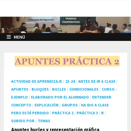
Saltar
al
contenido
MENÚ
ACTIVIDAD DE APRENDIZAJE
/
23-24
/
ANTES DE IR A CLASE
/
APUNTES
/
BLOQUES
/
BUCLES
/
CONDICIONALES
/
CURSO
/
EJEMPLO
/
ELABORADO POR EL ALUMNADO
/
ENTENDER
CONCEPTO
/
EXPLICACIÓN
/
GRUPOS
/
HA IDO A CLASE
PERO ESTÁ PERDIDO
/
PRÁCTICA 2
/
PRÁCTICA 3
/
R
/
SUBIDO POR
/
TEMAS
Apuntes bucles y representación gráfica