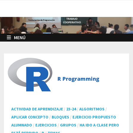
Saltar
al
contenido
MENÚ
ACTIVIDAD DE APRENDIZAJE
/
23-24
/
ALGORITMOS
/
APLICAR CONCEPTO
/
BLOQUES
/
EJERCICIO PROPUESTO
ALUMNADO
/
EJERCICIOS
/
GRUPOS
/
HA IDO A CLASE PERO
ESTÁ PERDIDO
/
R
/
TEMAS