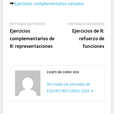
⮕
Ejercicios complementarios variados
Navegación
Entrada
Entr
ENTRADA ANTERIOR
ENTRADA SIGUIENTE
de
anterior:
sigui
Ejercicios
Ejercicios de R:
entradas
complementarios de
refuerzo de
R: representaciones
funciones
EQUIPO M5 CURSO 2324
Ver todas las entradas de
EQUIPO M5 CURSO 2324 →