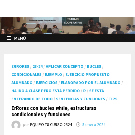
Saltar
al
contenido
MENÚ
ERRORES
/
23-24
/
APLICAR CONCEPTO
/
BUCLES
/
CONDICIONALES
/
EJEMPLO
/
EJERCICIO PROPUESTO
ALUMNADO
/
EJERCICIOS
/
ELABORADO POR EL ALUMNADO
/
HA IDO A CLASE PERO ESTÁ PERDIDO
/
R
/
SE ESTÁ
ENTERANDO DE TODO
/
SENTENCIAS Y FUNCIONES
/
TIPS
ErRores con bucles while, estructuras
condicionales y funciones
por
EQUIPO T8 CURSO 2324
8 enero 2024