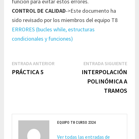
función para evitar estos errores.
CONTROL DE CALIDAD
->Este documento ha
sido revisado por los miembros del equipo T8
ERRORES (bucles while, estructuras
condicionales y funciones)
Navegación
Entrada
Entr
ENTRADA ANTERIOR
ENTRADA SIGUIENTE
de
anterior:
sigui
PRÁCTICA 5
INTERPOLACIÓN
entradas
POLINÓMICA A
TRAMOS
EQUIPO T8 CURSO 2324
Ver todas las entradas de