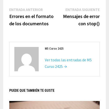
Navegación
Entrada
Entr
ENTRADA ANTERIOR
ENTRADA SIGUIENTE
de
anterior:
sigui
Errores en el formato
Mensajes de error
entradas
de los documentos
con stop()
M5 Curso 2425
Ver todas las entradas de M5
Curso 2425 →
PUEDE QUE TAMBIÉN TE GUSTE