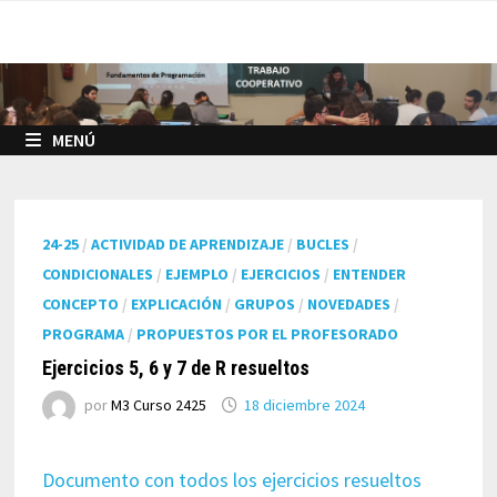
Saltar
al
contenido
MENÚ
24-25
/
ACTIVIDAD DE APRENDIZAJE
/
BUCLES
/
CONDICIONALES
/
EJEMPLO
/
EJERCICIOS
/
ENTENDER
CONCEPTO
/
EXPLICACIÓN
/
GRUPOS
/
NOVEDADES
/
PROGRAMA
/
PROPUESTOS POR EL PROFESORADO
Ejercicios 5, 6 y 7 de R resueltos
por
M3 Curso 2425
18 diciembre 2024
Documento con todos los ejercicios resueltos