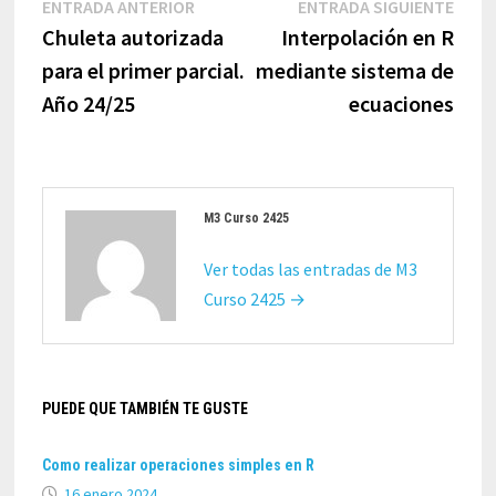
Navegación
Entrada
Entr
ENTRADA ANTERIOR
ENTRADA SIGUIENTE
de
anterior:
sigui
Chuleta autorizada
Interpolación en R
entradas
para el primer parcial.
mediante sistema de
Año 24/25
ecuaciones
M3 Curso 2425
Ver todas las entradas de M3
Curso 2425 →
PUEDE QUE TAMBIÉN TE GUSTE
Como realizar operaciones simples en R
16 enero 2024