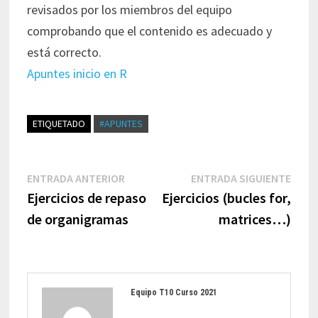
revisados por los miembros del equipo
comprobando que el contenido es adecuado y
está correcto.
Apuntes inicio en R
ETIQUETADO
#APUNTES
Navegación
Entrada
Entr
ENTRADA ANTERIOR
ENTRADA SIGUIENTE
de
anterior:
sigui
Ejercicios de repaso
Ejercicios (bucles for,
entradas
de organigramas
matrices…)
Equipo T10 Curso 2021