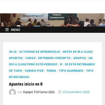
Saltar
al
contenido
MENÚ
20-21
/
ACTIVIDAD DE APRENDIZAJE
/
ANTES DE IR A CLASE
/
APUNTES
/
CURSO
/
ENTENDER CONCEPTO
/
GRUPOS
/
HA
IDO A CLASE PERO ESTÁ PERDIDO
/
R
/
SE ESTÁ ENTERANDO
DE TODO
/
SUBIDO POR
/
TEMAS
/
TIPO ALUMNADO
/
TIPO
DE RECURSOS
Apuntes inicio en R
por
Equipo T10 Curso 2021
15 noviembre 2020