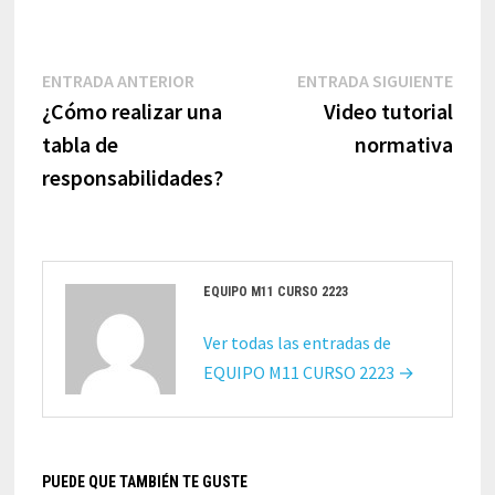
Navegación
Entrada
Entr
ENTRADA ANTERIOR
ENTRADA SIGUIENTE
de
anterior:
sigui
¿Cómo realizar una
Video tutorial
entradas
tabla de
normativa
responsabilidades?
EQUIPO M11 CURSO 2223
Ver todas las entradas de
EQUIPO M11 CURSO 2223 →
PUEDE QUE TAMBIÉN TE GUSTE