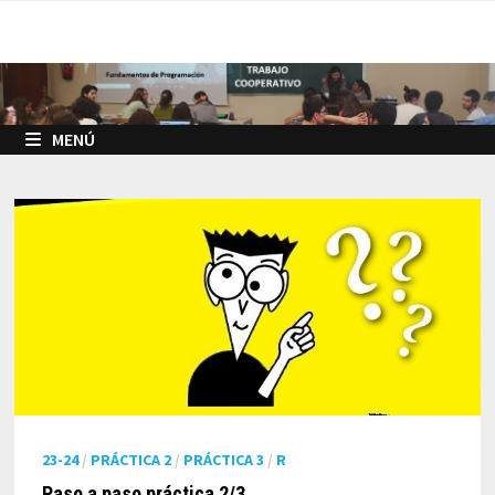
Saltar
al
contenido
MENÚ
23-24
/
PRÁCTICA 2
/
PRÁCTICA 3
/
R
Paso a paso práctica 2/3