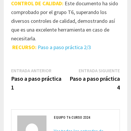
CONTROL DE CALIDAD:
Este documento ha sido
comprobado por el grupo T6, superando los
diversos controles de calidad, demostrando así
que es una excelente herramienta en caso de
necesitarla.
RECURSO:
Paso a paso práctica 2/3
Navegación
Entrada
Entr
ENTRADA ANTERIOR
ENTRADA SIGUIENTE
de
anterior:
sigui
Paso a paso práctica
Paso a paso práctica
entradas
1
4
EQUIPO T6 CURSO 2324
Ver todas las entradas de