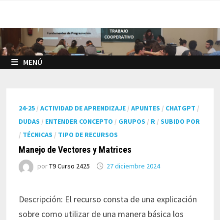
Saltar
al
contenido
MENÚ
24-25
/
ACTIVIDAD DE APRENDIZAJE
/
APUNTES
/
CHATGPT
/
DUDAS
/
ENTENDER CONCEPTO
/
GRUPOS
/
R
/
SUBIDO POR
/
TÉCNICAS
/
TIPO DE RECURSOS
Manejo de Vectores y Matrices
por
T9 Curso 2425
27 diciembre 2024
Descripción: El recurso consta de una explicación
sobre como utilizar de una manera básica los