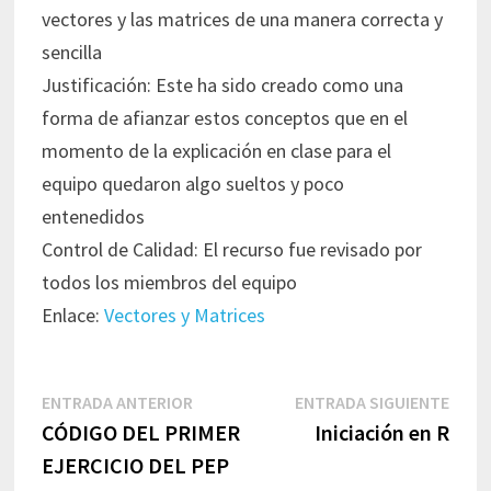
vectores y las matrices de una manera correcta y
sencilla
Justificación: Este ha sido creado como una
forma de afianzar estos conceptos que en el
momento de la explicación en clase para el
equipo quedaron algo sueltos y poco
entenedidos
Control de Calidad: El recurso fue revisado por
todos los miembros del equipo
Enlace:
Vectores y Matrices
Navegación
Entrada
Entr
ENTRADA ANTERIOR
ENTRADA SIGUIENTE
de
anterior:
sigui
CÓDIGO DEL PRIMER
Iniciación en R
entradas
EJERCICIO DEL PEP